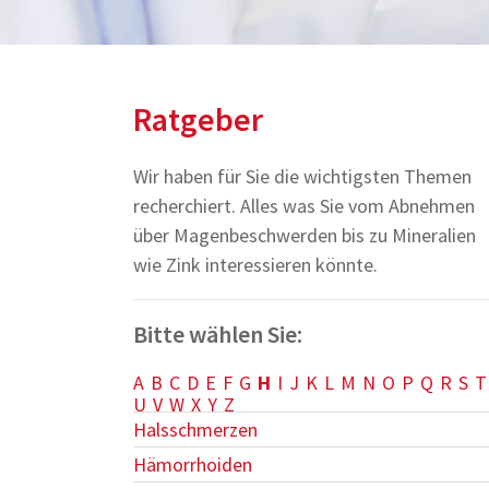
Ratgeber
Wir haben für Sie die wichtigsten Themen
recherchiert. Alles was Sie vom Abnehmen
über Magenbeschwerden bis zu Mineralien
wie Zink interessieren könnte.
Bitte wählen Sie:
A
B
C
D
E
F
G
H
I
J
K
L
M
N
O
P
Q
R
S
T
U
V
W
X
Y
Z
Halsschmerzen
Hämorrhoiden