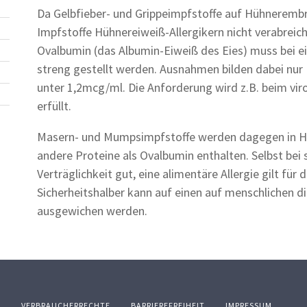
Da Gelbfieber- und Grippeimpfstoffe auf Hühneremb
Impfstoffe Hühnereiweiß-Allergikern nicht verabreic
Ovalbumin (das Albumin-Eiweiß des Eies) muss bei ei
streng gestellt werden. Ausnahmen bilden dabei nur 
unter 1,2mcg/ml. Die Anforderung wird z.B. beim vir
erfüllt.
Masern- und Mumpsimpfstoffe werden dagegen in Hüh
andere Proteine als Ovalbumin enthalten. Selbst bei 
Verträglichkeit gut, eine alimentäre Allergie gilt für 
Sicherheitshalber kann auf einen auf menschlichen d
ausgewichen werden.
Z
VERBRAUCHERRECHTE
BARRIEREFREIHEIT
IMPRESSUM