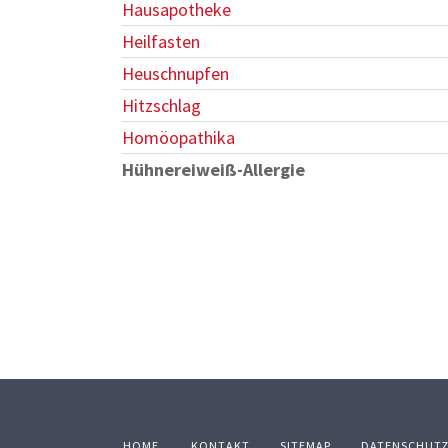
Hausapotheke
Heilfasten
Heuschnupfen
Hitzschlag
Homöopathika
Hühnereiweiß-Allergie
HOME
KONTAKT
SITEMAP
DATENSCHUT