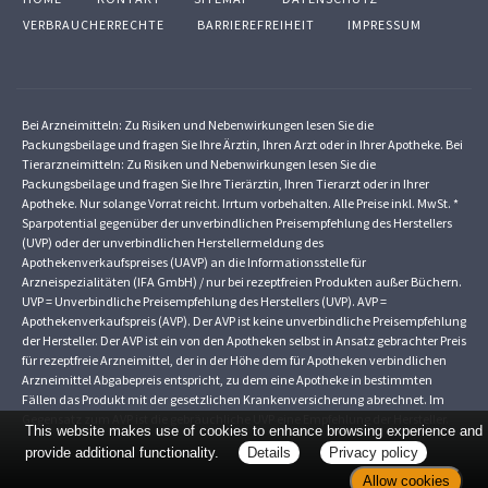
VERBRAUCHERRECHTE
BARRIEREFREIHEIT
IMPRESSUM
Bei Arzneimitteln: Zu Risiken und Nebenwirkungen lesen Sie die
Packungsbeilage und fragen Sie Ihre Ärztin, Ihren Arzt oder in Ihrer Apotheke. Bei
Tierarzneimitteln: Zu Risiken und Nebenwirkungen lesen Sie die
Packungsbeilage und fragen Sie Ihre Tierärztin, Ihren Tierarzt oder in Ihrer
Apotheke. Nur solange Vorrat reicht. Irrtum vorbehalten. Alle Preise inkl. MwSt. *
Sparpotential gegenüber der unverbindlichen Preisempfehlung des Herstellers
(UVP) oder der unverbindlichen Herstellermeldung des
Apothekenverkaufspreises (UAVP) an die Informationsstelle für
Arzneispezialitäten (IFA GmbH) / nur bei rezeptfreien Produkten außer Büchern.
UVP = Unverbindliche Preisempfehlung des Herstellers (UVP). AVP =
Apothekenverkaufspreis (AVP). Der AVP ist keine unverbindliche Preisempfehlung
der Hersteller. Der AVP ist ein von den Apotheken selbst in Ansatz gebrachter Preis
für rezeptfreie Arzneimittel, der in der Höhe dem für Apotheken verbindlichen
Arzneimittel Abgabepreis entspricht, zu dem eine Apotheke in bestimmten
Fällen das Produkt mit der gesetzlichen Krankenversicherung abrechnet. Im
Gegensatz zum AVP ist die gebräuchliche UVP eine Empfehlung der Hersteller.
This website makes use of cookies to enhance browsing experience and
provide additional functionality.
Details
Privacy policy
Allow cookies