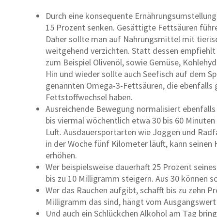
Durch eine konsequente Ernährungsumstellung l
15 Prozent senken. Gesättigte Fettsäuren führ
Daher sollte man auf Nahrungsmittel mit tieris
weitgehend verzichten. Statt dessen empfiehlt
zum Beispiel Olivenöl, sowie Gemüse, Kohlehydr
Hin und wieder sollte auch Seefisch auf dem Spe
genannten Omega-3-Fettsäuren, die ebenfalls 
Fettstoffwechsel haben.
Ausreichende Bewegung normalisiert ebenfalls de
bis viermal wöchentlich etwa 30 bis 60 Minute
Luft. Ausdauersportarten wie Joggen und Radf
in der Woche fünf Kilometer läuft, kann seine
erhöhen.
Wer beispielsweise dauerhaft 25 Prozent seine
bis zu 10 Milligramm steigern. Aus 30 können 
Wer das Rauchen aufgibt, schafft bis zu zehn P
Milligramm das sind, hängt vom Ausgangswert 
Und auch ein Schlückchen Alkohol am Tag brin