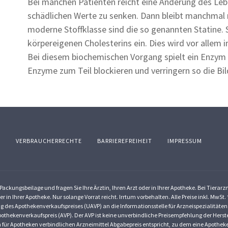
Bei manchen Patienten reicht eine Änderung des Leben
schädlichen Werte zu senken. Dann bleibt manchmal nu
moderne Stoffklasse sind die so genannten Statine. 
körpereigenen Cholesterins ein. Dies wird vor allem 
Bei diesem biochemischen Vorgang spielt ein Enzym d
Enzyme zum Teil blockieren und verringern so die Bi
Z
VERBRAUCHERRECHTE
BARRIEREFREIHEIT
IMPRESSUM
ackungsbeilage und fragen Sie Ihre Ärztin, Ihren Arzt oder in Ihrer Apotheke. Bei Tierar
er in Ihrer Apotheke. Nur solange Vorrat reicht. Irrtum vorbehalten. Alle Preise inkl. Mw
g des Apothekenverkaufspreises (UAVP) an die Informationsstelle für Arzneispezialitäten
othekenverkaufspreis (AVP). Der AVP ist keine unverbindliche Preisempfehlung der Herstel
dem für Apotheken verbindlichen Arzneimittel Abgabepreis entspricht, zu dem eine Apothe