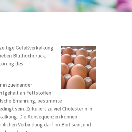
rzeitige Gefäßverkalkung
 neben Bluthochdruck,
Störung des
r in zueinander
mtgehalt an Fettstoffen
falsche Ernährung, bestimmte
ngt sein. Zirkuliert zu viel Cholesterin in
erkalkung. Die Konsequenzen können
ähnlichen Verbindung darf im Blut sein, und