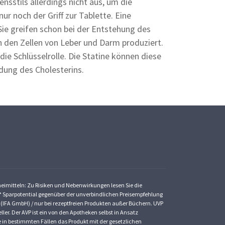
sstils allerdings nicht aus, um die
r noch der Griff zur Tablette. Eine
Sie greifen schon bei der Entstehung des
in den Zellen von Leber und Darm produziert.
ie Schlüsselrolle. Die Statine können diese
ldung des Cholesterins.
zneimitteln: Zu Risiken und Nebenwirkungen lesen Sie die
St. * Sparpotential gegenüber der unverbindlichen Preisempfehlung
 (IFA GmbH) / nur bei rezeptfreien Produkten außer Büchern. UVP
ler. Der AVP ist ein von den Apotheken selbst in Ansatz
ke in bestimmten Fällen das Produkt mit der gesetzlichen