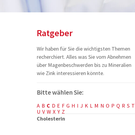
Ratgeber
Wir haben für Sie die wichtigsten Themen
recherchiert. Alles was Sie vom Abnehmen
über Magenbeschwerden bis zu Mineralien
wie Zink interessieren könnte.
Bitte wählen Sie:
A
B
C
D
E
F
G
H
I
J
K
L
M
N
O
P
Q
R
S
T
U
V
W
X
Y
Z
Cholesterin