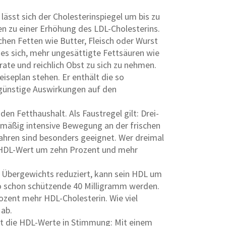
ässt sich der Cholesterinspiegel um bis zu
en zu einer Erhöhung des LDL-Cholesterins.
chen Fetten wie Butter, Fleisch oder Wurst
 es sich, mehr ungesättigte Fettsäuren wie
ate und reichlich Obst zu sich zu nehmen.
iseplan stehen. Er enthält die so
günstige Auswirkungen auf den
n Fetthaushalt. Als Faustregel gilt: Drei-
n mäßig intensive Bewegung an der frischen
ahren sind besonders geeignet. Wer dreimal
n HDL-Wert um zehn Prozent und mehr
s Übergewichts reduziert, kann sein HDL um
so schon schützende 40 Milligramm werden.
rozent mehr HDL-Cholesterin. Wie viel
ab.
gt die HDL-Werte in Stimmung: Mit einem