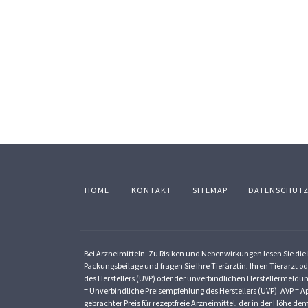
HOME
KONTAKT
SITEMAP
DATENSCHUT
Bei Arzneimitteln: Zu Risiken und Nebenwirkungen lesen Sie die P
Packungsbeilage und fragen Sie Ihre Tierärztin, Ihren Tierarzt od
des Herstellers (UVP) oder der unverbindlichen Herstellermeldun
= Unverbindliche Preisempfehlung des Herstellers (UVP). AVP = Ap
gebrachter Preis für rezeptfreie Arzneimittel, der in der Höhe 