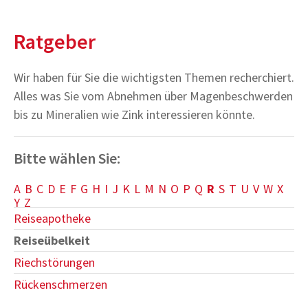
Ratgeber
Wir haben für Sie die wichtigsten Themen recherchiert.
Alles was Sie vom Abnehmen über Magenbeschwerden
bis zu Mineralien wie Zink interessieren könnte.
Bitte wählen Sie:
A
B
C
D
E
F
G
H
I
J
K
L
M
N
O
P
Q
R
S
T
U
V
W
X
Y
Z
Reiseapotheke
Reiseübelkeit
Riechstörungen
Rückenschmerzen