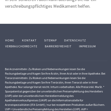
verschreibungspflichtiges Medikament helfen.
HOME
KONTAKT
SITEMAP
DATENSCHUTZ
VERBRAUCHERRECHTE
BARRIEREFREIHEIT
IMPRESSUM
Bei Arzneimitteln: Zu Risiken und Nebenwirkungen lesen Sie die
Packungsbeilage und fragen Sie Ihre Ärztin, Ihren Arzt oder in Ihrer Apotheke. Bei
Tierarzneimitteln: Zu Risiken und Nebenwirkungen lesen Sie die
Packungsbeilage und fragen Sie Ihre Tierärztin, Ihren Tierarzt oder in Ihrer
Apotheke. Nur solange Vorrat reicht. Irrtum vorbehalten. Alle Preise inkl. MwSt. *
Sparpotential gegenüber der unverbindlichen Preisempfehlung des Herstellers
(UVP) oder der unverbindlichen Herstellermeldung des
Apothekenverkaufspreises (UAVP) an die Informationsstelle für
Arzneispezialitäten (IFA GmbH) / nur bei rezeptfreien Produkten außer Büchern.
UVP = Unverbindliche Preisempfehlung des Herstellers (UVP). AVP =